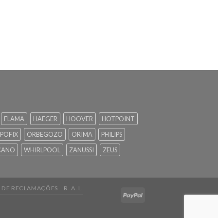
FLAMA
HAEGER
HOOVER
HOTPOINT
POFIX
ORBEGOZO
ORIMA
PHILIPS
CANO
WHIRLPOOL
ZANUSSI
ZEUS
O DE RECLAMAÇÕES
R. A. L.