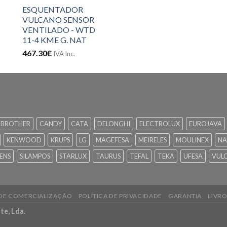
ESQUENTADOR
VULCANO SENSOR
VENTILADO - WTD
11-4 KME G. NAT
467.30
€
IVA Inc.
BROTHER
CANDY
CATA
DELONGHI
ELECTROLUX
EUROJAVA
KENWOOD
KRUPS
LG
MAGEFESA
MEIRELES
MOULINEX
NA
ENS
SILAMPOS
STARLUX
TAURUS
TEFAL
TEKA
UFESA
VUL
 DE COMERCIALIZAÇÃO
POLÍTICA DE PRIVACIDADE
GARANTIA
LIVR
te, Lda.