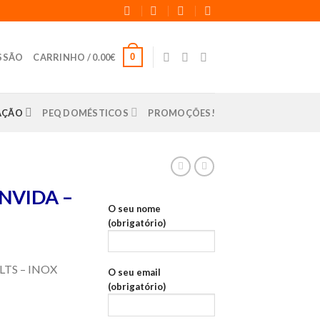
0
ESSÃO
CARRINHO /
0.00
€
LAÇÃO
PEQ DOMÉSTICOS
PROMOÇÕES!
NVIDA –
O seu nome
(obrigatório)
LTS – INOX
O seu email
(obrigatório)