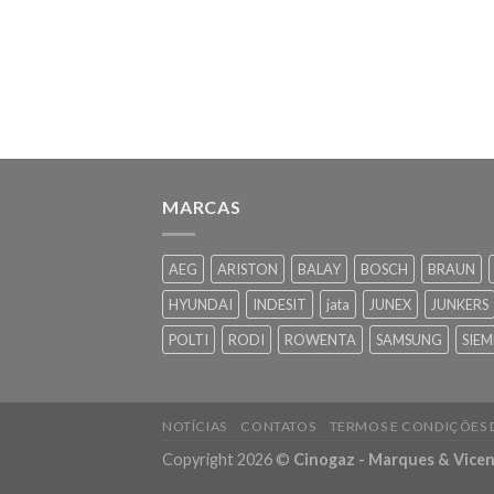
MARCAS
AEG
ARISTON
BALAY
BOSCH
BRAUN
HYUNDAI
INDESIT
jata
JUNEX
JUNKERS
POLTI
RODI
ROWENTA
SAMSUNG
SIEM
NOTÍCIAS
CONTATOS
TERMOS E CONDIÇÕES
Copyright 2026 ©
Cinogaz - Marques & Vicen