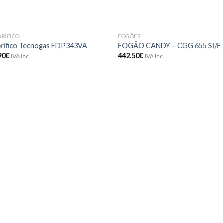
ORÍFICO
FOGÕES
Adicionar
Adici
orífico Tecnogas FDP343VA
FOGÃO CANDY – CGG 655 SI/E
aos meus
aos 
90
€
442.50
€
IVA Inc.
IVA Inc.
desejos
dese