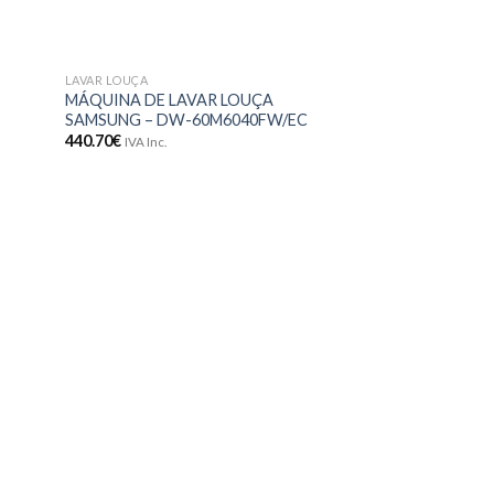
LAVAR LOUÇA
onar
Adicionar
MÁQUINA DE LAVAR LOUÇA
meus
aos meus
SAMSUNG – DW-60M6040FW/EC
jos
desejos
440.70
€
IVA Inc.
FRIO LI
COMBINADO BOS
–
677.50
€
IVA Inc.