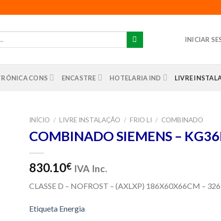
INICIAR S
TRÓNICA CONS
ENCASTRE
HOTELARIA IND
LIVRE INSTA
INÍCIO
/
LIVRE INSTALAÇÃO
/
FRIO LI
/
COMBINADO
COMBINADO SIEMENS – KG36
nar
us
os
830.10
€
IVA Inc.
CLASSE D – NOFROST – (AXLXP) 186X60X66CM – 326
Etiqueta Energia