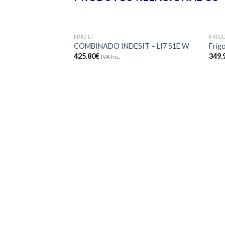
FRIO LI
FRIG
Adicionar
COMBINADO INDESIT – LI7 S1E W
Frig
aos meus
425.80
€
349.
IVA Inc.
desejos