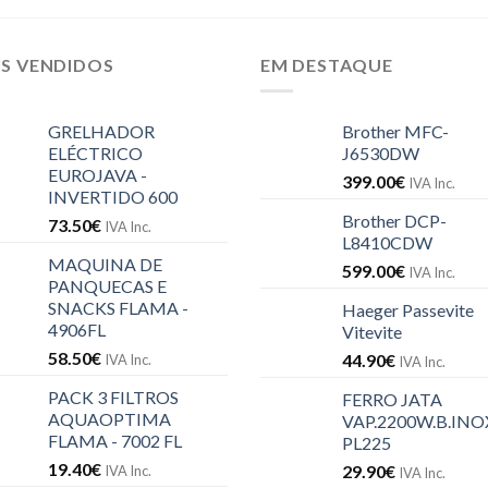
IS VENDIDOS
EM DESTAQUE
GRELHADOR
Brother MFC-
ELÉCTRICO
J6530DW
EUROJAVA -
399.00
€
IVA Inc.
INVERTIDO 600
Brother DCP-
73.50
€
IVA Inc.
L8410CDW
MAQUINA DE
599.00
€
IVA Inc.
PANQUECAS E
SNACKS FLAMA -
Haeger Passevite
4906FL
Vitevite
58.50
€
44.90
€
IVA Inc.
IVA Inc.
PACK 3 FILTROS
FERRO JATA
AQUAOPTIMA
VAP.2200W.B.INOX
FLAMA - 7002 FL
PL225
19.40
€
29.90
€
IVA Inc.
IVA Inc.