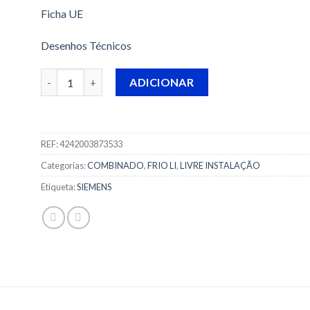
Ficha UE
Desenhos Técnicos
Quantidade de COMBINADO SIEMENS - KG36NVIDA -
ADICIONAR
REF:
4242003873533
Categorias:
COMBINADO
,
FRIO LI
,
LIVRE INSTALAÇÃO
Etiqueta:
SIEMENS