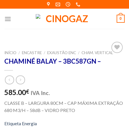
Skip
to
content
0
INÍCIO
/
ENCASTRE
/
EXAUSTÃO ENC
/
CHAM. VERTICAL
Adicionar
CHAMINÉ BALAY – 3BC587GN –
aos meus
desejos
585.00
€
IVA Inc.
CLASSE B – LARGURA 80CM – CAP MÁXIMA EXTRAÇÃO
680 M3/H – 58dB – VIDRO PRETO
Etiqueta Energia