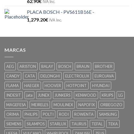
62.90
€
IVA Inc.
PLACA BOSCH - PVS611B16E -
1,279.20
€
IVA Inc.
MARCAS
AEG
ARISTON
BALAY
BOSCH
BRAUN
BROTHER
CANDY
CATA
DELONGHI
ELECTROLUX
EUROJAVA
FLAMA
HAEGER
HOOVER
HOTPOINT
HYUNDAI
INDESIT
jata
JUNEX
JUNKERS
KENWOOD
KRUPS
LG
MAGEFESA
MEIRELES
MOULINEX
NAPOFIX
ORBEGOZO
ORIMA
PHILIPS
POLTI
RODI
ROWENTA
SAMSUNG
SIEMENS
SILAMPOS
STARLUX
TAURUS
TEFAL
TEKA
UFESA
VULCANO
WHIRLPOOL
ZANUSSI
ZEUS