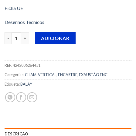
Ficha UE
Desenhos Técnicos
Quantidade de CHAMINÉ BALAY - 3BC587GN -
ADICIONAR
REF:
4242006264451
Categorias:
CHAM. VERTICAL
,
ENCASTRE
,
EXAUSTÃO ENC
Etiqueta:
BALAY
DESCRIÇÃO