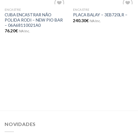
ENCASTRE
ENCASTRE
Adicionar
Adicionar
CUBA ENCASTRAR NÃO
PLACA BALAY – 3EB720LR –
aos meus
aos meus
POLIDA RODI – NEW PIO BAR
240.30
€
IVA Inc.
desejos
desejos
– 06A68110021A0
76.20
€
IVA Inc.
NOVIDADES