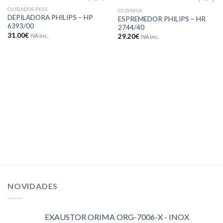
CUIDADOS PESS
COZINHA
Adicionar
Adicionar
DEPILADORA PHILIPS – HP
ESPREMEDOR PHILIPS – HR
aos meus
aos meus
6393/00
2744/40
desejos
desejos
31.00
€
IVA Inc.
29.20
€
IVA Inc.
NOVIDADES
EXAUSTOR ORIMA ORG-7006-X - INOX