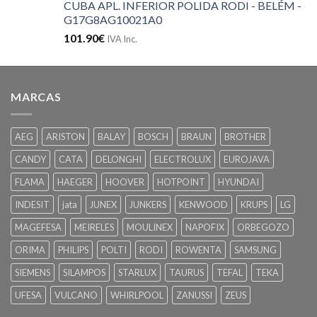
CUBA APL. INFERIOR POLIDA RODI - BELÉM -
G17G8AG10021A0
101.90
€
IVA Inc.
MARCAS
AEG
ARISTON
BALAY
BOSCH
BRAUN
BROTHER
CANDY
CATA
DELONGHI
ELECTROLUX
EUROJAVA
FLAMA
HAEGER
HOOVER
HOTPOINT
HYUNDAI
INDESIT
jata
JUNEX
JUNKERS
KENWOOD
KRUPS
LG
MAGEFESA
MEIRELES
MOULINEX
NAPOFIX
ORBEGOZO
ORIMA
PHILIPS
POLTI
RODI
ROWENTA
SAMSUNG
SIEMENS
SILAMPOS
STARLUX
TAURUS
TEFAL
TEKA
UFESA
VULCANO
WHIRLPOOL
ZANUSSI
ZEUS