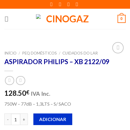
Skip
to
content
0
INÍCIO
/
PEQ DOMÉSTICOS
/
CUIDADOS DO LAR
Adicionar
ASPIRADOR PHILIPS – XB 2122/09
aos meus
desejos
128.50
€
IVA Inc.
750W – 77dB – 1,3LTS – S/ SACO
Quantidade de ASPIRADOR PHILIPS - XB 2122/09
ADICIONAR