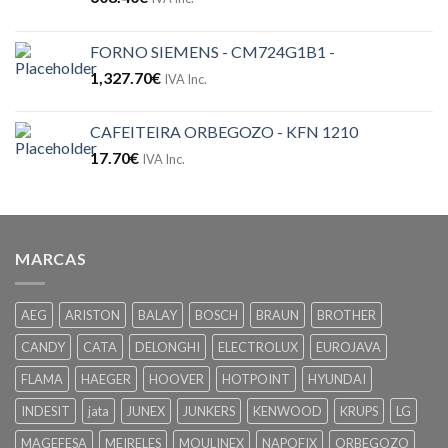
FORNO SIEMENS - CM724G1B1 -
1,327.70
€
IVA Inc.
CAFEITEIRA ORBEGOZO - KFN 1210
17.70
€
IVA Inc.
MARCAS
AEG
ARISTON
BALAY
BOSCH
BRAUN
BROTHER
CANDY
CATA
DELONGHI
ELECTROLUX
EUROJAVA
FLAMA
HAEGER
HOOVER
HOTPOINT
HYUNDAI
INDESIT
jata
JUNEX
JUNKERS
KENWOOD
KRUPS
LG
MAGEFESA
MEIRELES
MOULINEX
NAPOFIX
ORBEGOZO