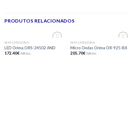
PRODUTOS RELACIONADOS
SEM CATEGORIA
SEM CATEGORIA
Adicionar
Adicionar
LED Orima ORS-24502 AND
Micro Ondas Orima OR-925-BX
aos meus
aos meus
172.40
€
205.70
€
IVA Inc.
IVA Inc.
desejos
desejos