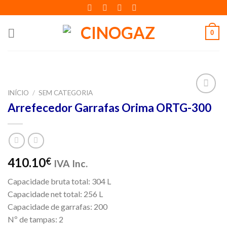
Skip
to
content
0
INÍCIO
/
SEM CATEGORIA
Adicionar
Arrefecedor Garrafas Orima ORTG-300
aos meus
desejos
410.10
€
IVA Inc.
Capacidade bruta total: 304 L
Capacidade net total: 256 L
Capacidade de garrafas: 200
Nº de tampas: 2