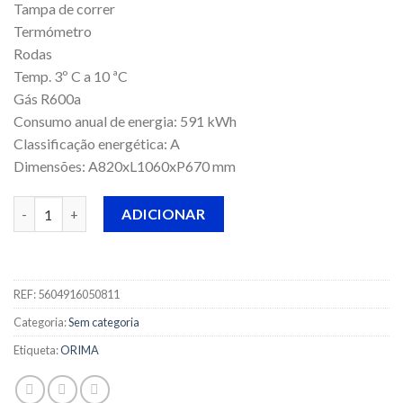
Tampa de correr
Termómetro
Rodas
Temp. 3º C a 10 ªC
Gás R600a
Consumo anual de energia: 591 kWh
Classificação energética: A
Dimensões: A820xL1060xP670 mm
Quantidade de Arrefecedor Garrafas Orima ORTG-300
ADICIONAR
REF:
5604916050811
Categoria:
Sem categoria
Etiqueta:
ORIMA