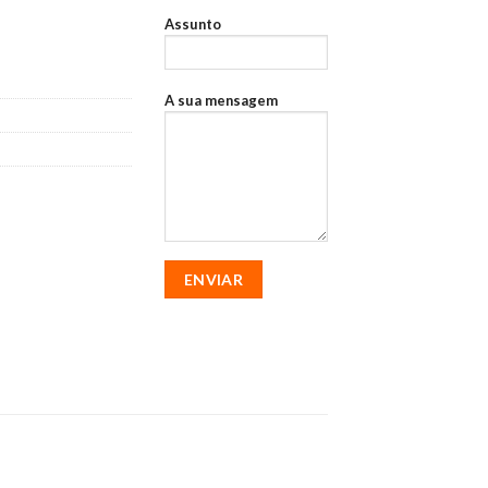
020
Assunto
A sua mensagem