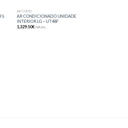
AR COND.
AR COND.
onar
Adicionar
AR CONDICIONADO UNIDADE
F5
UNIDADE INTER
meus
aos meus
INTERIOR LG – UT48F
5,3KW – 18000BT
jos
desejos
1,329.50
€
249.10
€
IVA Inc.
IVA Inc.