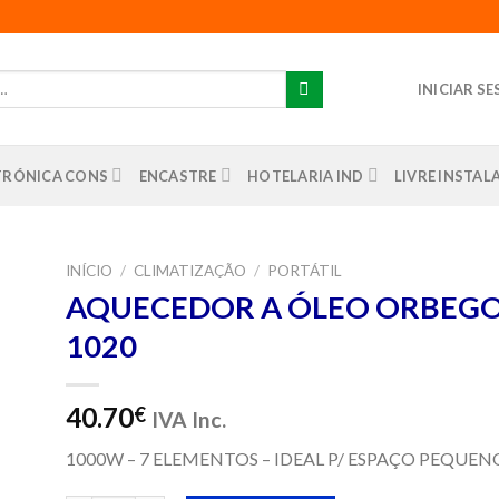
INICIAR S
TRÓNICA CONS
ENCASTRE
HOTELARIA IND
LIVRE INSTA
INÍCIO
/
CLIMATIZAÇÃO
/
PORTÁTIL
AQUECEDOR A ÓLEO ORBEGO
nar
1020
us
os
40.70
€
IVA Inc.
1000W – 7 ELEMENTOS – IDEAL P/ ESPAÇO PEQUEN