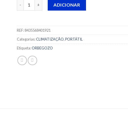
Quantidade de AQUECEDOR A ÓLEO ORBEGOZO - RO 1
ADICIONAR
REF:
8435568401921
Categorias:
CLIMATIZAÇÃO
,
PORTÁTIL
Etiqueta:
ORBEGOZO