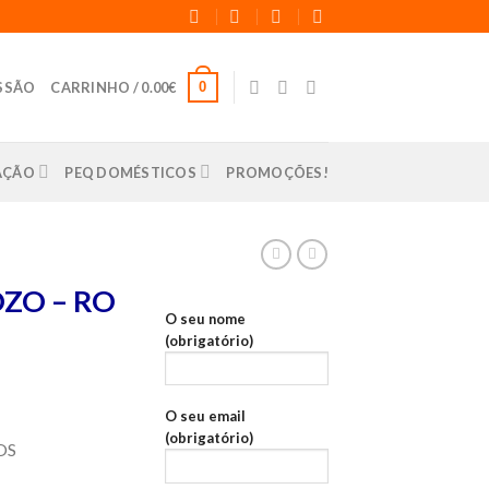
0
ESSÃO
CARRINHO /
0.00
€
LAÇÃO
PEQ DOMÉSTICOS
PROMOÇÕES!
ZO – RO
O seu nome
(obrigatório)
O seu email
(obrigatório)
OS