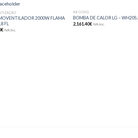
AR COND.
ATIZAÇÃO
Adicionar
Adici
BOMBA DE CALOR LG – WH20S.
MOVENTILADOR 2000W FLAMA
aos meus
aos 
18 FL
2,161.40
€
IVA Inc.
desejos
dese
0
€
IVA Inc.