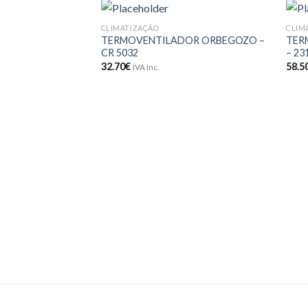
CLIMATIZAÇÃO
CLIM
Adicionar
TERMOVENTILADOR ORBEGOZO –
TER
aos meus
CR 5032
– 23
desejos
32.70
€
58.5
IVA Inc.