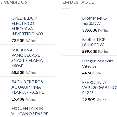
IS VENDIDOS
EM DESTAQUE
GRELHADOR
Brother MFC-
ELÉCTRICO
J6530DW
EUROJAVA -
399.00
€
IVA Inc.
INVERTIDO 600
Brother DCP-
73.50
€
IVA Inc.
L8410CDW
MAQUINA DE
599.00
€
IVA Inc.
PANQUECAS E
SNACKS FLAMA -
Haeger Passevite
4906FL
Vitevite
58.50
€
44.90
€
IVA Inc.
IVA Inc.
PACK 3 FILTROS
FERRO JATA
AQUAOPTIMA
VAP.2200W.B.INOX
FLAMA - 7002 FL
PL225
19.40
€
29.90
€
IVA Inc.
IVA Inc.
ESQUENTADOR
VULCANO SENSOR