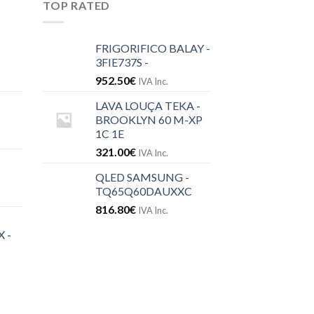
TOP RATED
FRIGORIFICO BALAY -
3FIE737S -
952.50
€
IVA Inc.
LAVA LOUÇA TEKA -
BROOKLYN 60 M-XP
1C 1E
321.00
€
IVA Inc.
QLED SAMSUNG -
TQ65Q60DAUXXC
816.80
€
IVA Inc.
 -