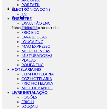
PORTÁTIL
0
ELECTRÓNICA CONS
TV
Carrinho
ENCASTRE
EXAUSTÃO ENC
Nenhum produto no carrinho.
FORNOS
FRIO ENC
LAVA LOUÇAS
LOUÇA ENC
MAQ EXPRESSO
MICRO-ONDAS
MISTURADORAS
PLACAS
ROUPA ENC
HOTELARIA IND
CLIM HOTELARIA
COZ HOTELARIA
FRIO HOTELARIA
MIST DE BANHO
LIVRE INSTALAÇÃO
FOGÕES
FRIO LI
LOUÇA LI