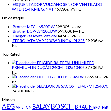
IVA Inc.
ESQUENTADOR VULCANO SENSOR VENTILADO -
WTD 11-4 KME G. NAT
467.30
€
IVA Inc.
Em destaque
Brother MFC-J6530DW
399.00
€
IVA Inc.
Brother DCP-L8410CDW
599.00
€
IVA Inc.
Haeger Passevite Vitevite
44.90
€
IVA Inc.
FERRO JATA VAP.2200W.B.INOX -PL225
29.90
€
IVA
Inc.
Top Rated
FRIGIDEIRA TEFAL UNLIMITED
PREMIUM INDUÇÃO 24CM - G2560402
37.80
€
IVA
Inc.
OLED LG - OLED55G45LW
1,665.60
€
IVA
Inc.
SELADOR DE SACOS TEFAL - VT254070
74.70
€
IVA Inc.
Marcas
BOSCH
AEG
BALAY
BRAUN
ARISTON
BROTHER