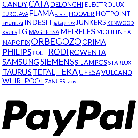
CATA
CANDY
DELONGHI
ELECTROLUX
FLAMA
HOTPOINT
HOOVER
EUROJAVA
HAEGER
INDESIT
JUNKERS
jata
KENWOOD
HYUNDAI
JUNEX
LG
MEIRELES
MOULINEX
MAGEFESA
KRUPS
ORBEGOZO
ORIMA
NAPOFIX
RODI
PHILIPS
ROWENTA
POLTI
SIEMENS
SAMSUNG
SILAMPOS
STARLUX
TEKA
TEFAL
TAURUS
UFESA
VULCANO
WHIRLPOOL
ZANUSSI
ZEUS