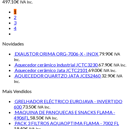
497.10
€
IVA Inc.
1
2
3
4
Novidades
EXAUSTOR ORIMA ORG-7006-X - INOX
79.90
€
IVA
Inc.
Aquecedor cerâmico industrial JCTC3230
67.90
€
IVA Inc.
Aquecedor cerâmico Jata JCTC2101
69.00
€
IVA Inc.
AQUECEDOR QUARTZO JATA JCES2460
32.90
€
IVA
Inc.
Mais Vendidos
GRELHADOR ELÉCTRICO EUROJAVA - INVERTIDO
600
73.50
€
IVA Inc.
MAQUINA DE PANQUECAS E SNACKS FLAMA -
4906FL
58.50
€
IVA Inc.
PACK 3 FILTROS AQUAOPTIMA FLAMA - 7002 FL
19.40
€