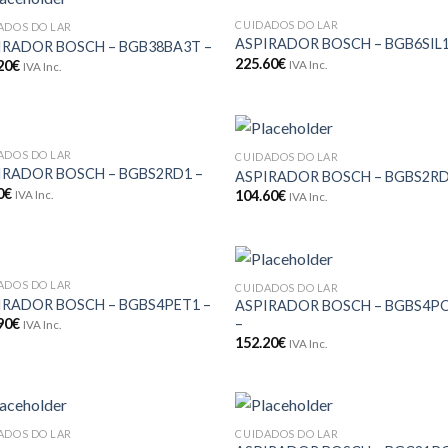
CUIDADOS DO LAR
ADOS DO LAR
Adicionar
Adici
ASPIRADOR BOSCH – BGB6SIL1
IRADOR BOSCH – BGB38BA3T –
aos meus
aos m
225.60
€
20
€
IVA Inc.
desejos
dese
IVA Inc.
ADOS DO LAR
CUIDADOS DO LAR
Adicionar
Adici
IRADOR BOSCH – BGBS2RD1 –
ASPIRADOR BOSCH – BGBS2R
aos meus
aos m
0
€
104.60
€
IVA Inc.
desejos
dese
IVA Inc.
ADOS DO LAR
CUIDADOS DO LAR
Adicionar
Adici
IRADOR BOSCH – BGBS4PET1 –
ASPIRADOR BOSCH – BGBS4
aos meus
aos m
–
90
€
IVA Inc.
desejos
dese
152.20
€
IVA Inc.
ADOS DO LAR
CUIDADOS DO LAR
Adicionar
Adici