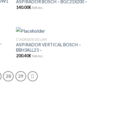
POW1
ASPIRADOR BOSCH – BGC21X200 –
eus
aos meus
140.00
€
jos
desejos
IVA Inc.
CUIDADOS DO LAR
onar
Adicionar
–
ASPIRADOR VERTICAL BOSCH –
eus
aos meus
BBH3ALL23 –
jos
desejos
200.40
€
IVA Inc.
28
29