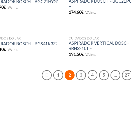
ASPIRADOR BOSCH – BGC21
IRADOR BOSCH – BGC21HYG1 –
aos meus
aos m
–
90
€
desejos
dese
IVA Inc.
174.60
€
IVA Inc.
ADOS DO LAR
CUIDADOS DO LAR
Adicionar
Adici
ASPIRADOR VERTICAL BOSCH 
IRADOR BOSCH – BGS41K332 –
aos meus
aos m
BBH32101 –
40
€
IVA Inc.
desejos
dese
191.50
€
IVA Inc.
1
2
3
4
5
…
27