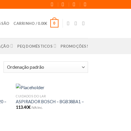
0
ESSÃO
CARRINHO /
0.00
€
LAÇÃO
PEQ DOMÉSTICOS
PROMOÇÕES!
CUIDADOS DO LAR
onar
Adicionar
0 –
ASPIRADOR BOSCH – BGB38BA1 –
eus
aos meus
113.40
€
jos
desejos
IVA Inc.