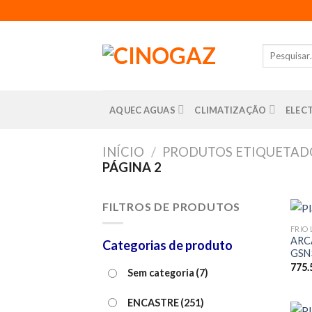
Skip
to
content
Pesquisar
por:
AQUEC AGUAS
CLIMATIZAÇÃO
ELEC
INÍCIO
/
PRODUTOS ETIQUETAD
PÁGINA 2
FILTROS DE PRODUTOS
FRIO 
ARC
Categorias de produto
GSN
775.
Sem categoria
(7)
ENCASTRE
(251)