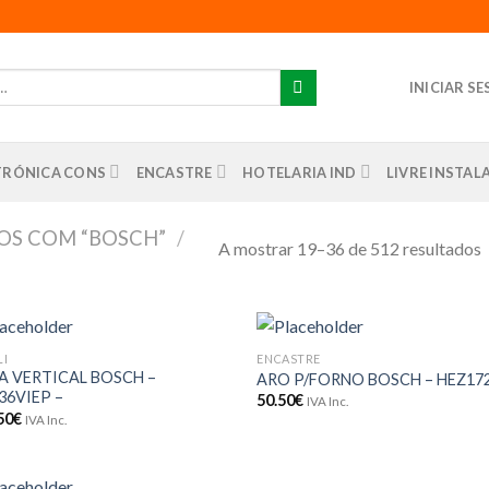
INICIAR S
TRÓNICA CONS
ENCASTRE
HOTELARIA IND
LIVRE INSTA
OS COM “BOSCH”
/
A mostrar 19–36 de 512 resultados
LI
ENCASTRE
Adicionar
Adici
A VERTICAL BOSCH –
ARO P/FORNO BOSCH – HEZ172
aos meus
aos m
36VIEP –
50.50
€
desejos
dese
IVA Inc.
50
€
IVA Inc.