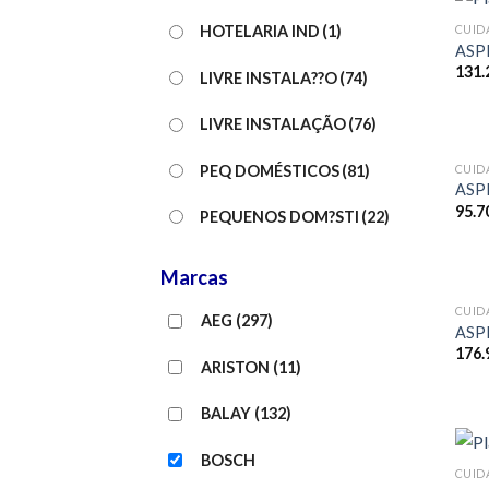
CUID
HOTELARIA IND
(1)
ASP
131.
LIVRE INSTALA??O
(74)
LIVRE INSTALAÇÃO
(76)
PEQ DOMÉSTICOS
(81)
CUID
ASP
95.7
PEQUENOS DOM?STI
(22)
Marcas
CUID
AEG
(297)
ASP
176.
ARISTON
(11)
BALAY
(132)
BOSCH
CUID