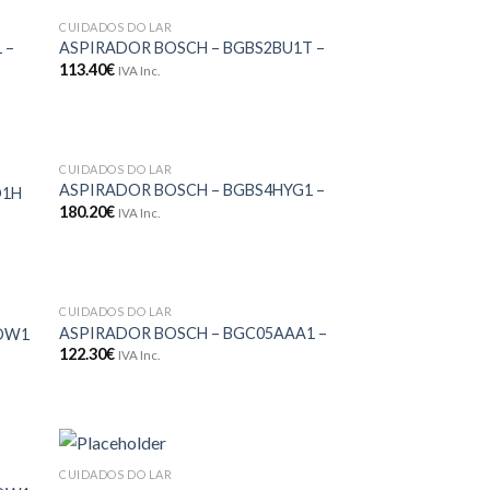
CUIDADOS DO LAR
onar
Adicionar
 –
ASPIRADOR BOSCH – BGBS2BU1T –
eus
aos meus
113.40
€
IVA Inc.
jos
desejos
CUIDADOS DO LAR
onar
Adicionar
ASPIRADOR BOSCH – BGBS4HYG1 –
D1H
eus
aos meus
180.20
€
IVA Inc.
jos
desejos
CUIDADOS DO LAR
onar
Adicionar
ASPIRADOR BOSCH – BGC05AAA1 –
POW1
eus
aos meus
122.30
€
IVA Inc.
jos
desejos
CUIDADOS DO LAR
onar
Adicionar