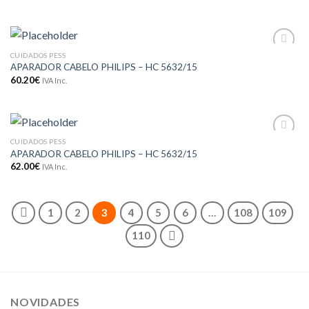
CUIDADOS PESS
Adicionar
APARADOR CABELO PHILIPS – HC 5632/15
aos meus
desejos
60.20
€
IVA Inc.
CUIDADOS PESS
Adicionar
APARADOR CABELO PHILIPS – HC 5632/15
aos meus
desejos
62.00
€
IVA Inc.
1
2
3
4
5
6
…
108
109
110
NOVIDADES