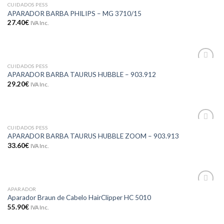
CUIDADOS PESS
Adicionar
APARADOR BARBA PHILIPS – MG 3710/15
aos meus
desejos
27.40
€
IVA Inc.
CUIDADOS PESS
Adicionar
APARADOR BARBA TAURUS HUBBLE – 903.912
aos meus
29.20
€
IVA Inc.
desejos
CUIDADOS PESS
Adicionar
APARADOR BARBA TAURUS HUBBLE ZOOM – 903.913
aos meus
33.60
€
IVA Inc.
desejos
APARADOR
Adicionar
Aparador Braun de Cabelo HairClipper HC 5010
aos meus
55.90
€
IVA Inc.
desejos