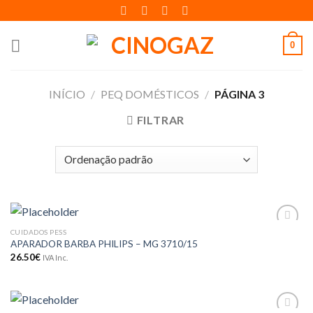
Skip
to
content
0
INÍCIO
/
PEQ DOMÉSTICOS
/
PÁGINA 3
FILTRAR
CUIDADOS PESS
Adicionar
APARADOR BARBA PHILIPS – MG 3710/15
aos meus
desejos
26.50
€
IVA Inc.