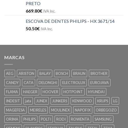
PRETO
669.80
€
IVA Inc.
ESCOVA DE DENTES PHILIPS - HX 3671/14
50.50
€
IVA Inc.
MARCAS
AEG
ARISTON
BALAY
BOSCH
BRAUN
BROTHER
CANDY
CATA
DELONGHI
ELECTROLUX
EUROJAVA
FLAMA
HAEGER
HOOVER
HOTPOINT
HYUNDAI
INDESIT
jata
JUNEX
JUNKERS
KENWOOD
KRUPS
LG
MAGEFESA
MEIRELES
MOULINEX
NAPOFIX
ORBEGOZO
ORIMA
PHILIPS
POLTI
RODI
ROWENTA
SAMSUNG