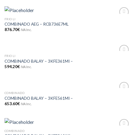
FRIO LI
Adicionar
COMBINADO AEG – RCB736E7ML
aos meus
desejos
876.70
€
IVA Inc.
FRIO LI
Adicionar
COMBINADO BALAY – 3KFE361MI –
aos meus
594.20
€
IVA Inc.
desejos
COMBINADO
Adicionar
COMBINADO BALAY – 3KFE561MI –
aos meus
653.60
€
IVA Inc.
desejos
COMBINADO
Adicionar