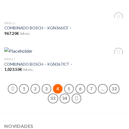
FRIO LI
Adicionar
COMBINADO BOSCH – KGN366ICF –
aos meus
967.20
€
IVA Inc.
desejos
FRIO LI
Adicionar
COMBINADO BOSCH – KGN367ICT –
aos meus
desejos
1,023.50
€
IVA Inc.
1
2
3
4
5
6
7
…
32
33
34
NOVIDADES