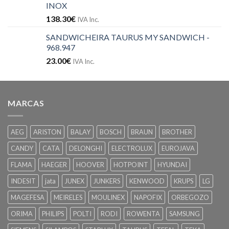
INOX
138.30
€
IVA Inc.
SANDWICHEIRA TAURUS MY SANDWICH -
968.947
23.00
€
IVA Inc.
MARCAS
AEG
ARISTON
BALAY
BOSCH
BRAUN
BROTHER
CANDY
CATA
DELONGHI
ELECTROLUX
EUROJAVA
FLAMA
HAEGER
HOOVER
HOTPOINT
HYUNDAI
INDESIT
jata
JUNEX
JUNKERS
KENWOOD
KRUPS
LG
MAGEFESA
MEIRELES
MOULINEX
NAPOFIX
ORBEGOZO
ORIMA
PHILIPS
POLTI
RODI
ROWENTA
SAMSUNG