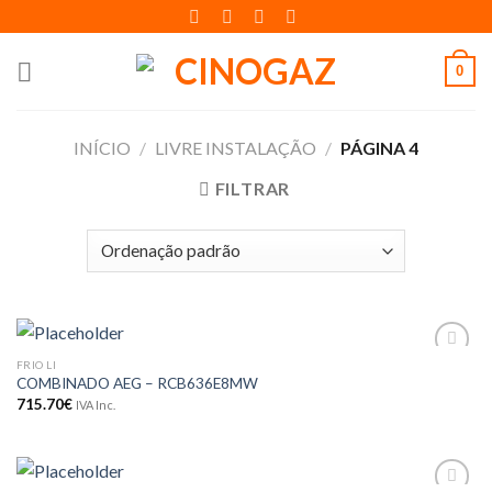
Skip
to
content
0
INÍCIO
/
LIVRE INSTALAÇÃO
/
PÁGINA 4
FILTRAR
FRIO LI
Adicionar
COMBINADO AEG – RCB636E8MW
aos meus
desejos
715.70
€
IVA Inc.