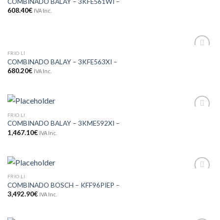
COMBINADO BALAY – 3KFE561WI –
aos meus
desejos
608.40
€
IVA Inc.
FRIO LI
Adicionar
COMBINADO BALAY – 3KFE563XI –
aos meus
680.20
€
IVA Inc.
desejos
FRIO LI
Adicionar
COMBINADO BALAY – 3KME592XI –
aos meus
desejos
1,467.10
€
IVA Inc.
FRIO LI
Adicionar
COMBINADO BOSCH – KFF96PIEP –
aos meus
desejos
3,492.90
€
IVA Inc.