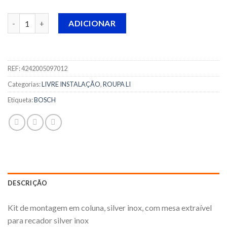
Quantidade de KIT MONTAGEM COLUNA INOX C/MESA EXTRA
ADICIONAR
REF:
4242005097012
Categorias:
LIVRE INSTALAÇÃO
,
ROUPA LI
Etiqueta:
BOSCH
DESCRIÇÃO
Kit de montagem em coluna, silver inox, com mesa extraível
para recador silver inox