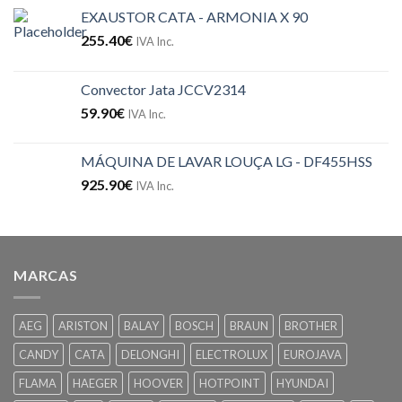
EXAUSTOR CATA - ARMONIA X 90
255.40
€
IVA Inc.
Convector Jata JCCV2314
59.90
€
IVA Inc.
MÁQUINA DE LAVAR LOUÇA LG - DF455HSS
925.90
€
IVA Inc.
MARCAS
AEG
ARISTON
BALAY
BOSCH
BRAUN
BROTHER
CANDY
CATA
DELONGHI
ELECTROLUX
EUROJAVA
FLAMA
HAEGER
HOOVER
HOTPOINT
HYUNDAI