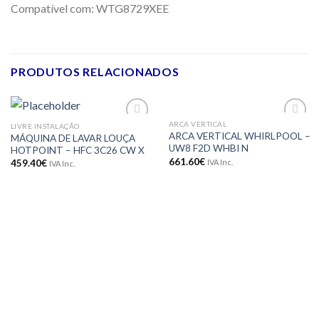
Compatível com: WTG8729XEE
PRODUTOS RELACIONADOS
ARCA VERTICAL
LIVRE INSTALAÇÃO
Adicionar
Adicionar
ARCA VERTICAL WHIRLPOOL –
MÁQUINA DE LAVAR LOUÇA
aos meus
aos meus
UW8 F2D WHBI N
HOTPOINT – HFC 3C26 CW X
desejos
desejos
661.60
€
IVA Inc.
459.40
€
IVA Inc.