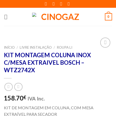
Skip
to
content
0
INÍCIO
/
LIVRE INSTALAÇÃO
/
ROUPA LI
Adicionar
KIT MONTAGEM COLUNA INOX
aos meus
C/MESA EXTRAIVEL BOSCH –
desejos
WTZ2742X
158.70
€
IVA Inc.
KIT DE MONTAGEM EM COLUNA, COM MESA
EXTRAÍVEL PARA SECADOR